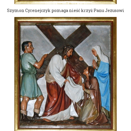
Szymon Cyrenejczyk pomaga nieść krzyż Panu Jezusowi