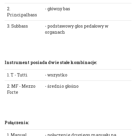
2.
- główny bas
Principalbass
3. Subbass
- podstawowy głos pedałowy w
organach
Instrument posiada dwie stałe kombinacje:
1. T - Tutti
- wszystko
2. MF - Mezzo
- średnio głośno
Forte
Połączenia:
1. Manual
- połączenie drugiego manuału na