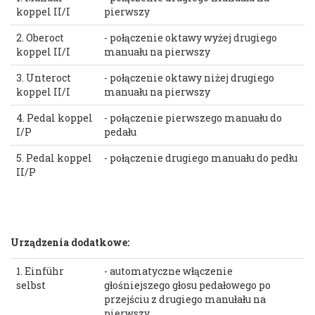
koppel II/I
pierwszy
2. Oberoct
- połączenie oktawy wyżej drugiego
koppel II/I
manuału na pierwszy
3. Unteroct
- połączenie oktawy niżej drugiego
koppel II/I
manuału na pierwszy
4. Pedal koppel
- połączenie pierwszego manuału do
I/P
pedału
5. Pedal koppel
- połączenie drugiego manuału do pedłu
II/P
Urządzenia dodatkowe:
1. Einführ
- automatyczne włączenie
selbst
głośniejszego głosu pedałowego po
przejściu z drugiego manułału na
pierwszy