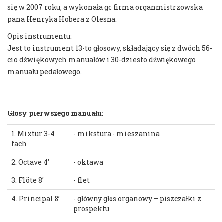
się w 2007 roku, a wykonała go firma organmistrzowska
pana Henryka Hobera z Olesna.
Opis instrumentu:
Jest to instrument 13-to głosowy, składający się z dwóch 56-
cio dźwiękowych manuałów i 30-dziesto dźwiękowego
manuału pedałowego.
Głosy pierwszego manuału:
1. Mixtur 3-4
- mikstura - mieszanina
fach
2. Octave 4’
- oktawa
3. Flöte 8’
- flet
4. Principal 8’
- główny głos organowy – piszczałki z
prospektu