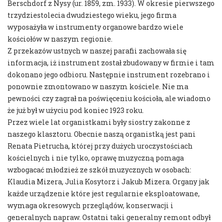
Berschdorf z Nysy (ur. 1859, zm. 1933). W okresie pierwszego
trzydziestolecia dwudziestego wieku, jego firma
wyposażyła w instrumenty organowe bardzo wiele
kościołów w naszym regionie.
Z przekazów ustnych w naszej parafii zachowała się
informacja, iż instrument został zbudowany w firmie i tam
dokonano jego odbioru. Następnie instrument rozebrano i
ponownie zmontowano w naszym kościele. Nie ma
pewności czy zagrał na poświęceniu kościoła, ale wiadomo
że już był w użyciu pod koniec 1923 roku.
Przez wiele lat organistkami były siostry zakonne z
naszego klasztoru. Obecnie naszą organistką jest pani
Renata Pietrucha, której przy dużych uroczystościach
kościelnych i nie tylko, oprawę muzyczną pomaga
wzbogacać młodzież ze szkół muzycznych w osobach:
Klaudia Mizera, Julia Kosytorz i Jakub Mizera. Organy jak
każde urządzenie które jest regularnie eksploatowane,
wymaga okresowych przeglądów, konserwacji i
generalnych napraw. Ostatni taki generalny remont odbył