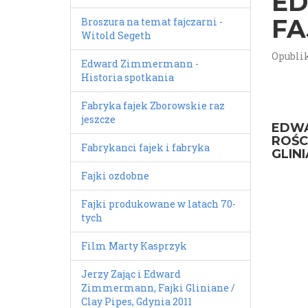
ED
FA
Broszura na temat fajczarni -
Witold Segeth
Opublik
Edward Zimmermann -
Historia spotkania
Fabryka fajek Zborowskie raz
jeszcze
EDWA
ROŚCI
Fabrykanci fajek i fabryka
GLINI
Fajki ozdobne
Fajki produkowane w latach 70-
tych
Film Marty Kasprzyk
Jerzy Zając i Edward
Zimmermann, Fajki Gliniane /
Clay Pipes, Gdynia 2011