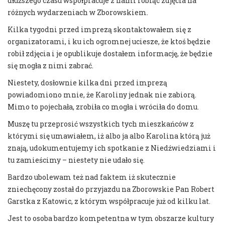
dłuższego czasu współpracuje z nami robiąc zdjęcia na
różnych wydarzeniach w Zborowskiem.
Kilka tygodni przed imprezą skontaktowałem się z
organizatorami, i ku ich ogromnej uciesze, że ktoś będzie
robił zdjęcia i je opublikuje dostałem informację, że będzie
się mogła z nimi zabrać.
Niestety, dosłownie kilka dni przed imprezą
powiadomiono mnie, że Karoliny jednak nie zabiorą.
Mimo to pojechała, zrobiła co mogła i wróciła do domu.
Muszę tu przeprosić wszystkich tych mieszkańców z
którymi się umawiałem, iż albo ja albo Karolina którą już
znają, udokumentujemy ich spotkanie z Niedźwiedziami i
tu zamieścimy – niestety nie udało się.
Bardzo ubolewam też nad faktem iż skutecznie
zniechęcony został do przyjazdu na Zborowskie Pan Robert
Garstka z Katowic, z którym współpracuje już od kilku lat.
Jest to osoba bardzo kompetentna w tym obszarze kultury